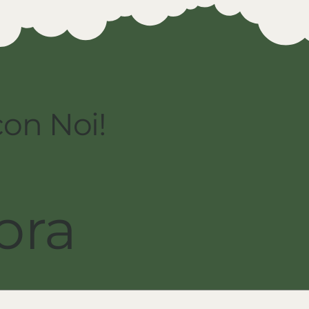
con Noi!
ora