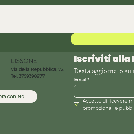
Iscriviti all
LISSONE
Resta aggiornato su
Via della Repubblica, 72
Tel. 3759398977
Email
*
ora con Noi
Accetto di ricevere mai
promozionali e pubbli