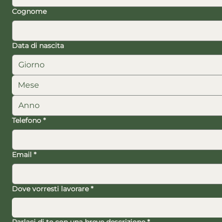
Cognome
Data di nascita
Mese
Telefono
*
Email
*
Dove vorresti lavorare
*
Parlaci di te con una breve descrizione
*