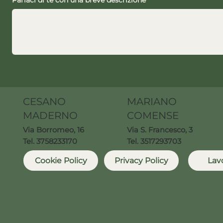
CESANO
MARIANO
MADERNO
COMENSE
Via Borromeo, 16
Via S. Francesco, 3
Tel. 3758233170
Tel. 3517293703
Cookie Policy
Privacy Policy
Lav