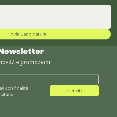
Invia Candidatura
a Newsletter
 novità e promozioni
l con finalità 
Iscriviti
citarie